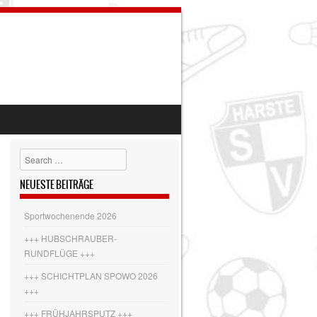
Search
NEUESTE BEITRÄGE
Sportwochenende 2026
+++ HUBSCHRAUBER-
RUNDFLÜGE +++
+++ SCHICHTPLAN SPOWO 2026
+++
+++ FRÜHJAHRSPUTZ +++