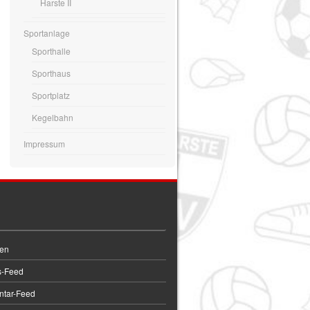
Harste II
Sportanlage
Sporthalle
Sporthaus
Sportplatz
Kegelbahn
Impressum
en
s-Feed
tar-Feed