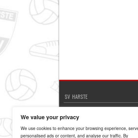
SV HARSTE
Kontakt
Impressum
We value your privacy
Disclaimer und Datenschutz
We use cookies to enhance your browsing experience, serv
personalised ads or content, and analyse our traffic. By