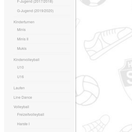
F-Jugend (2017/2018)
G-Jugend (2019/2020)
Kinderturnen
Minis
Minis II
Mukis
Kindervolleyball
U10
U16
Laufen
Line Dance
Volleyball
Freizeitvolleyball
Harste I