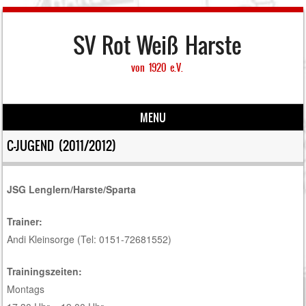
SV Rot Weiß Harste
von 1920 e.V.
MENU
Skip to content
C-JUGEND (2011/2012)
JSG Lenglern/Harste/Sparta
Trainer:
Andi Kleinsorge (Tel: 0151-72681552)
Trainingszeiten:
Montags