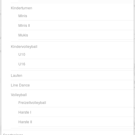
Kinderturnen
Minis
Minis II
Mukis
Kindervolleyball
U10
U16
Laufen
Line Dance
Volleyball
Freizeitvolleyball
Harste I
Harste II
Sportanlage