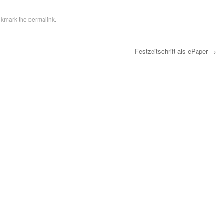
okmark the
permalink
.
Festzeitschrift als ePaper
→