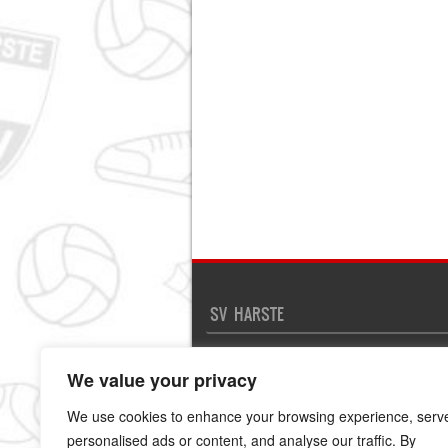
SV HARSTE
Kontakt
Impressum
We value your privacy
Disclaimer und Datenschutz
We use cookies to enhance your browsing experience, serv
personalised ads or content, and analyse our traffic. By