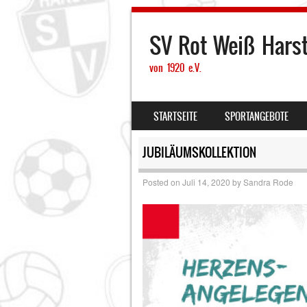
SV Rot Weiß Hars
von 1920 e.V.
SKIP TO CONTENT
STARTSEITE
SPORTANGEBOTE
MENU
JUBILÄUMSKOLLEKTION
Posted on
Juli 14, 2020
by
Sandra Rode