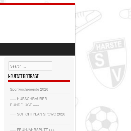
Search
NEUESTE BEITRÄGE
Sportwochenende 2026
+++ HUBSCHRAUBER-
RUNDFLÜGE +++
+++ SCHICHTPLAN SPOWO 2026
+++
+++ FRÜHJAHRSPUTZ +++