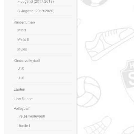
F-Jugend (2017/2018)
G-Jugend (2019/2020)
Kinderturnen
Minis
Minis II
Mukis
Kindervolleyball
U10
U16
Laufen
Line Dance
Volleyball
Freizeitvolleyball
Harste I