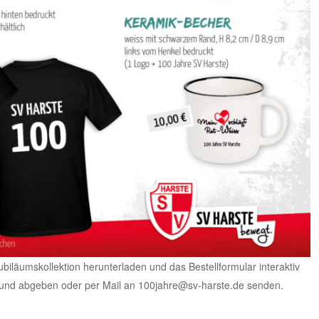
ubiläumskollektion herunterladen und das Bestellformular interaktiv
 und abgeben oder per Mail an 100jahre@sv-harste.de senden.