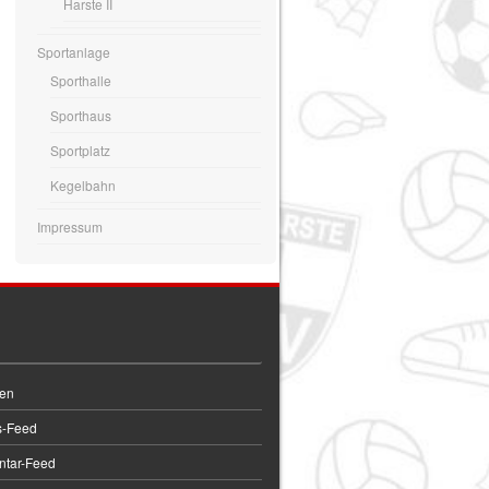
Harste II
Sportanlage
Sporthalle
Sporthaus
Sportplatz
Kegelbahn
Impressum
en
s-Feed
tar-Feed